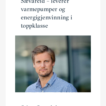
Sævareid – leverer
varmepumper og
energigjenvinning i
toppklasse