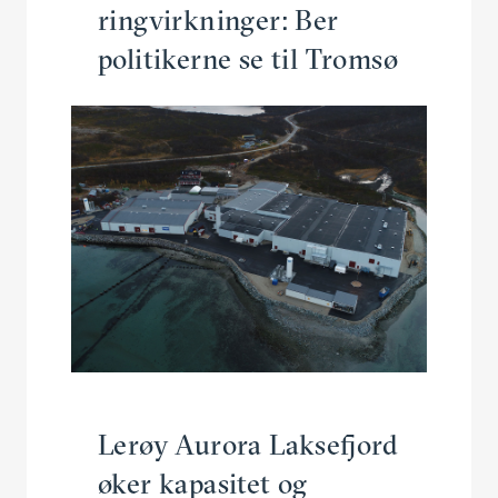
ringvirk­ninger: Ber
politi­kerne se til Tromsø
Lerøy Aurora Lakse­fjord
øker kapasitet og