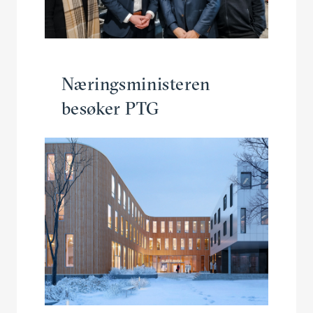
Nærings­mi­nis­teren
besøker PTG