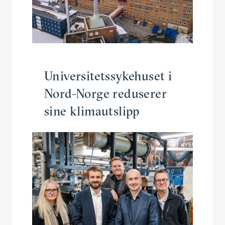
Univer­si­tets­syke­huset i
Nord-Norge reduserer
sine klimautslipp