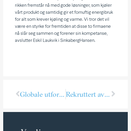
rikken fremstår nå med gode løsninger, som kjøler
vårt produkt og samtidig gir et fornuftig energibruk
for alt som krever kjøling og varme. Vi tror det vil
være en styrke for fremtiden at disse to firmaene
nå slår seg sammen og forener sin kompe­tanse,
avslutter Eskil Laukvik i SinkabergHansen.
Globale utford­ringer og kulde­bran­sjens plass
Rekruttert av bedriftens presen­tasjon på skolen