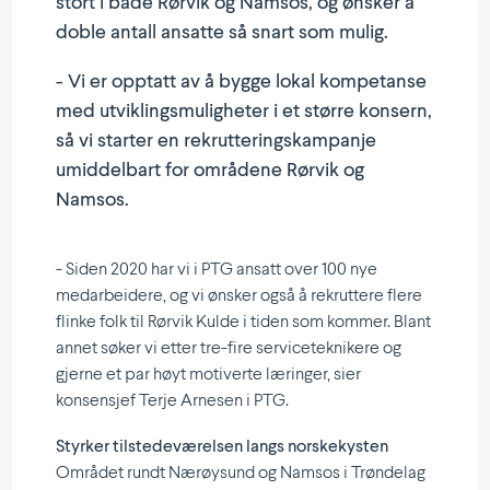
stort i både Rørvik og Namsos, og ønsker å
doble antall ansatte så snart som mulig.
- Vi er opptatt av å bygge lokal kompe­tanse
med utvik­lings­mu­lig­heter i et større konsern,
så vi starter en rekrut­te­rings­kam­panje
umiddelbart for områdene Rørvik og
Namsos.
- Siden 2020 har vi i PTG ansatt over 100 nye
medar­beidere, og vi ønsker også å rekruttere flere
flinke folk til Rørvik Kulde i tiden som kommer. Blant
annet søker vi etter tre-fire service­tek­nikere og
gjerne et par høyt motiverte læringer, sier
konsensjef Terje Arnesen i PTG.
Styrker tilstede­væ­relsen langs norske­kysten
Området rundt Nærøysund og Namsos i Trøndelag