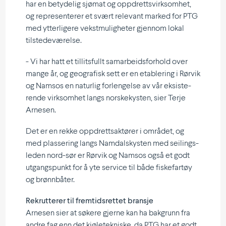
har en betydelig sjømat og oppdretts­virk­somhet,
og repre­sen­terer et svært relevant marked for PTG
med ytter­ligere vekst­mu­lig­heter gjennom lokal
tilstedeværelse.
- Vi har hatt et tillits­fullt samar­beids­forhold over
mange år, og geografisk sett er en etablering i Rørvik
og Namsos en naturlig forlen­gelse av vår eksis­te­
rende virksomhet langs norske­kysten, sier Terje
Arnesen.
Det er en rekke oppdretts­ak­tører i området, og
med plassering langs Namdals­kysten med seilings­
leden nord-sør er Rørvik og Namsos også et godt
utgangs­punkt for å yte service til både fiske­fartøy
og brønnbåter.
Rekrut­terer til fremtids­rettet bransje
Arnesen sier at søkere gjerne kan ha bakgrunn fra
andre fag enn det kjøle­tek­niske, da PTG har et godt