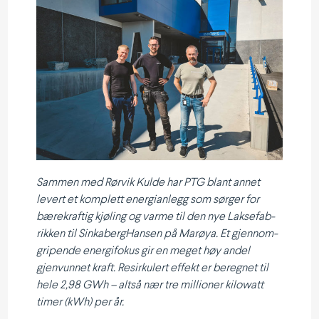
Sammen med Rørvik Kulde har PTG blant annet
levert et komplett energi­anlegg som sørger for
bærekraftig kjøling og varme til den nye Lakse­fab­
rikken til Sinka­berg­Hansen på Marøya. Et gjennom­
gri­pende energi­fokus gir en meget høy andel
gjenvunnet kraft. Resir­kulert effekt er beregnet til
hele 2,98 GWh – altså nær tre millioner kilowatt
timer (kWh) per år.