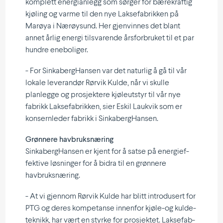
komplett energi­anlegg som sørger for bærekraftig
kjøling og varme til den nye Lakse­fab­rikken på
Marøya i Nærøysund. Her gjenvinnes det blant
annet årlig energi tilsva­rende årsfor­bruket til et par
hundre eneboliger.
- For Sinka­berg­Hansen var det naturlig å gå til vår
lokale leverandør Rørvik Kulde, når vi skulle
planlegge og prosjektere kjøle­utstyr til vår nye
fabrikk Lakse­fab­rikken, sier Eskil Laukvik som er
konsern­leder fabrikk i SinkabergHansen.
Grønnere havbruks­næring
Sinka­berg­Hansen er kjent for å satse på energi­ef­
fektive løsninger for å bidra til en grønnere
havbruksnæring.
- At vi gjennom Rørvik Kulde har blitt intro­dusert for
PTG og deres kompe­tanse innenfor kjøle-og kulde­
teknikk, har vært en styrke for prosjektet. Lakse­fab­