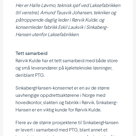
Her er Halle Løvmo, teknisk sjef ved Lakse­fab­rikken
(til venstre), Amund Tausvik Johansen, tekniker og
påtrop­pende daglig leder i Rørvik Kulde, og
konsern­leder fabrikk Eskil Laukvik i Sinka­berg­
Hansen utenfor Laksefabrikken.
Tett samarbeid
Rørvik Kulde har et tett samarbeid med både store
og små leveran­dører på kjøle­tek­niske løsninger,
deriblant PTG.
Sinka­berg­Hansen-konsernet er en av de større
uavhengige oppdretts­ak­tørene i Norge med
hoved­kontor, slakteri og fabrikk i Rørvik. Sinka­berg­
Hansen er en viktig kunde for Rørvik Kulde.
Flere av de større prosjektene til Sinka­berg­Hansen
er levert i samarbeid med PTG, blant annet et