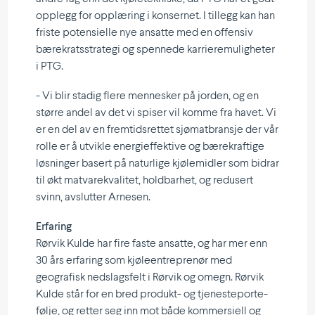
opplegg for opplæring i konsernet. I tillegg kan han
friste poten­sielle nye ansatte med en offensiv
bærekrats­strategi og spennede karrie­re­mu­lig­heter
i PTG.
- Vi blir stadig flere mennesker på jorden, og en
større andel av det vi spiser vil komme fra havet. Vi
er en del av en fremtids­rettet sjømat­bransje der vår
rolle er å utvikle energi­ef­fektive og bærekraftige
løsninger basert på naturlige kjøle­midler som bidrar
til økt matvare­kva­litet, holdbarhet, og redusert
svinn, avslutter Arnesen.
Erfaring
Rørvik Kulde har fire faste ansatte, og har mer enn
30 års erfaring som kjøle­en­tre­prenør med
geografisk nedslagsfelt i Rørvik og omegn. Rørvik
Kulde står for en bred produkt- og tjeneste­por­te­
følje, og retter seg inn mot både kommer­siell og