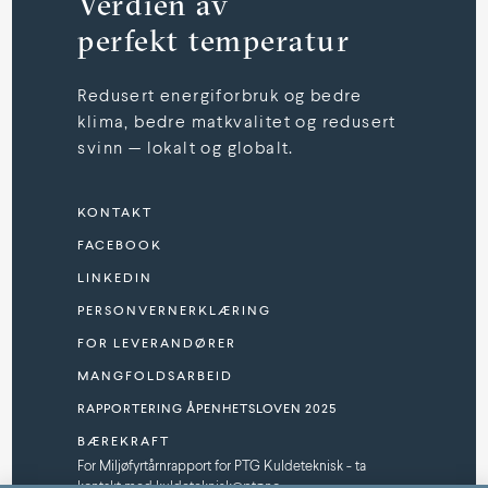
Verdien av
perfekt temperatur
Redusert energiforbruk og bedre
klima, bedre matkvalitet og redusert
svinn — lokalt og globalt.
KONTAKT
FACEBOOK
LINKEDIN
PERSONVERNERKLÆRING
FOR LEVERANDØRER
MANGFOLDSARBEID
RAPPORTERING ÅPENHETSLOVEN 2025
BÆREKRAFT
For Miljøfyrtårnrapport for PTG Kuldeteknisk - ta
kontakt med kuldeteknisk@ptg.no