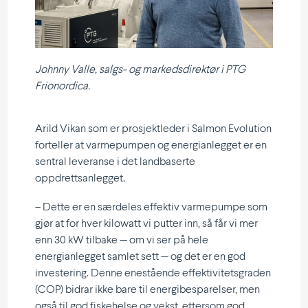
Johnny Valle, salgs- og markedsdirektør i
PTG
Frionordica.
Arild Vikan som er prosjektleder i Salmon Evolution
forteller at varmepumpen og energianlegget er en
sentral leveranse i det landbaserte
oppdrettsanlegget.
– Dette er en særdeles effektiv varmepumpe som
gjør at for hver kilowatt vi putter inn, så får vi mer
enn 30 kW tilbake — om vi ser på hele
energianlegget samlet sett — og det er en god
investering. Denne enestående effektivitetsgraden
(COP) bidrar ikke bare til energibesparelser, men
også til god fiskehelse og vekst, ettersom god