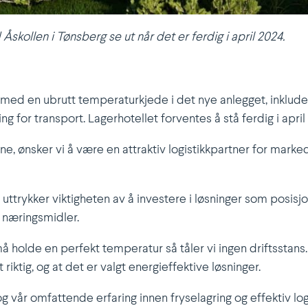
d Åskollen i Tønsberg se ut når det er ferdig i april 2024.
 med en ubrutt tempe­ra­tur­kjede i det nye anlegget, inkludert
ing for transport. Lager­ho­tellet forventes å stå ferdig i april
, ønsker vi å være en attraktiv logis­tikk­partner for marke
r uttrykker viktig­heten av å investere i løsninger som posi
v næringsmidler.
holde en perfekt tempe­ratur så tåler vi ingen drifts­stans
riktig, og at det er valgt energi­ef­fektive løsninger.
vår omfat­tende erfaring innen fryse­lagring og effektiv logi