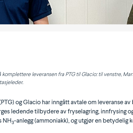
omplettere leveransen fra PTG til Glacio: til venstre, Martin 
asjeleder.
TG) og Glacio har inngått avtale om leveranse av bæ
orges ledende tilbydere av fryse­lagring, innfrysing 
ns NH
-anlegg (ammoniakk), og utgjør en betydelig k
3