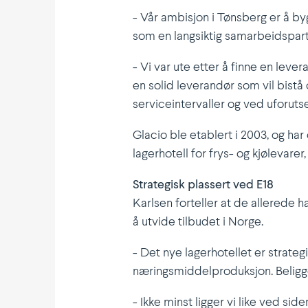
- Vår ambisjon i Tønsberg er å by
som en langsiktig samar­beids­partn
- Vi var ute etter å finne en leve
en solid leverandør som vil bistå 
service­in­ter­valler og ved uforut­
Glacio ble etablert i 2003, og har 
lager­hotell for frys- og kjøle­varer
Strategisk plassert ved E18
Karlsen forteller at de allerede h
å utvide tilbudet i Norge.
- Det nye lager­ho­tellet er strat
nærings­mid­del­pro­duksjon. Belig­
- Ikke minst ligger vi like ved sid