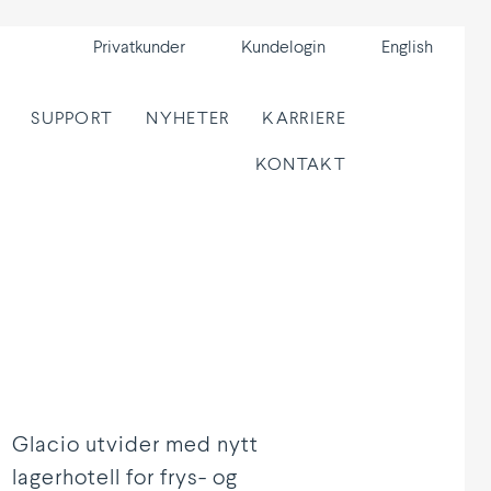
Privat­kunder
Kunde­login
English
SUPPORT
NYHETER
KARRIERE
KONTAKT
Glacio utvider med nytt
lagerhotell for frys- og