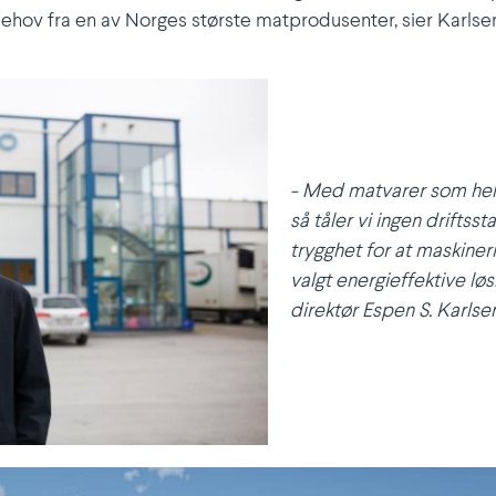
ehov fra en av Norges største matpro­du­senter, sier Karlse
- Med matvarer som hele
så tåler vi ingen drifts­
trygghet for at maski­neri
valgt energi­ef­fektive lø
direktør Espen S. Karlsen