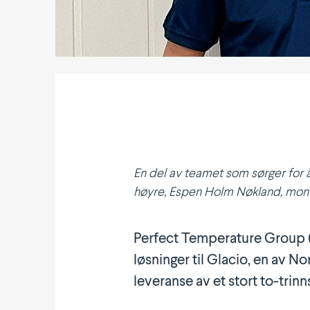
En del av teamet som sørger for å k
høyre, Espen Holm Nøkland, mont
Perfect Tempe­rature Group (P
løs­ninger til Glacio, en av N
leveranse av et stort to-trin