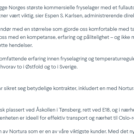
gge Norges største kommer­sielle fryse­lager med et fullauto
er vært viktig, sier Espen S. Karlsen, admini­stre­rende direk
randør med en størrelse som gjorde oss komfor­table med tank
oss med en kompe­tanse, erfaring og pålite­lighet – og ikke m
sette hendelser.
omfat­tende erfaring innen fryse­lagring og tempe­ra­tur­re­gul
, hvorav to i Østfold og to i Sverige.
ar sikret seg betydelige kontrakter, inkludert en med Nortura
egisk plassert ved Åskollen i Tønsberg, rett ved E18, og i næ
gen­heten er ideell for effektiv transport og nærhet til Oslo-
en av Nortura som er en av våre viktigste kunder. Med det nye f