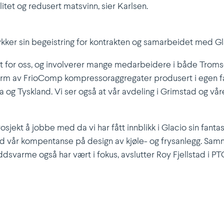
alitet og redusert matsvinn, sier Karlsen.
trykker sin begeistring for kontrakten og samar­beidet med Gl
kt for oss, og involverer mange medar­beidere i både Troms
m av FrioComp kompres­so­rag­gre­gater produsert i egen fabri
nia og Tyskland. Vi ser også at vår avdeling i Grimstad og vår
jekt å jobbe med da vi har fått innblikk i Glacio sin fantas
med vår kompen­tanse på design av kjøle- og frysanlegg. Sa
ds­varme også har vært i fokus, avslutter Roy Fjellstad i PT