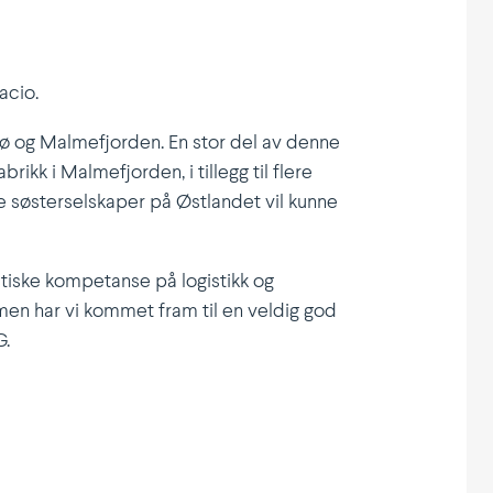
acio.
ø og Malme­fjorden. En stor del av denne
kk i Malme­fjorden, i tillegg til flere
e søster­sel­skaper på Østlandet vil kunne
­tiske kompe­tanse på logistikk og
mmen har vi kommet fram til en veldig god
G.