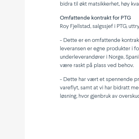
bidra til økt matsik­kerhet, høy kv
Omfat­tende kontrakt for PTG
Roy Fjellstad, salgssjef i PTG, ut
- Dette er en omfat­tende kontra
leveransen er egne produkter i for
under­le­ve­ran­dører i Norge, Spa
være raskt på plass ved behov.
- Dette har vært et spennende pros
vareflyt, samt at vi har bidratt 
løsning, hvor gjenbruk av overskud