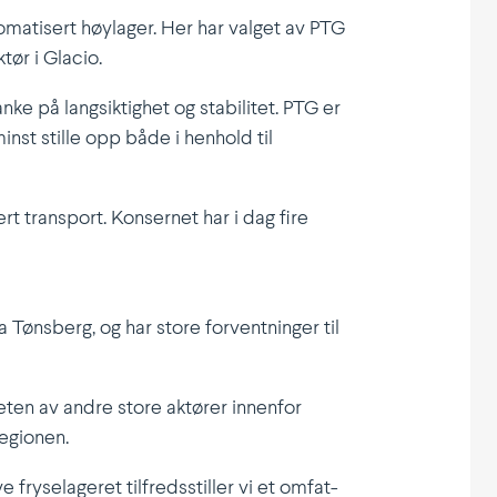
­ma­tisert høylager. Her har valget av PTG
tør i Glacio.
e på langsik­tighet og stabi­litet. PTG er
inst stille opp både i henhold til
ert transport. Konsernet har i dag fire
 Tønsberg, og har store forvent­ninger til
rheten av andre store aktører innenfor
regionen.
ryse­la­geret tilfreds­stiller vi et omfat­