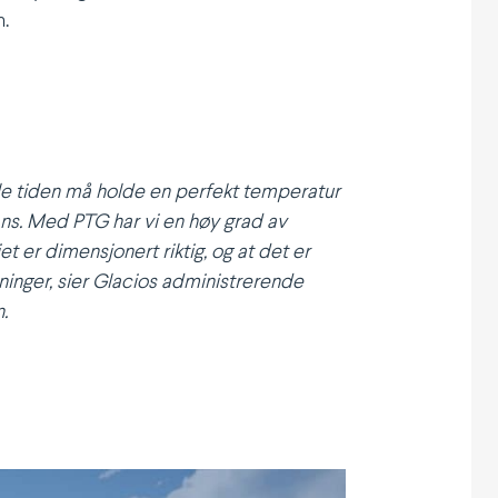
n.
 tiden må holde en perfekt tempe­ratur
stans. Med PTG har vi en høy grad av
et er dimen­sjonert riktig, og at det er
sninger, sier Glacios admini­stre­rende
.