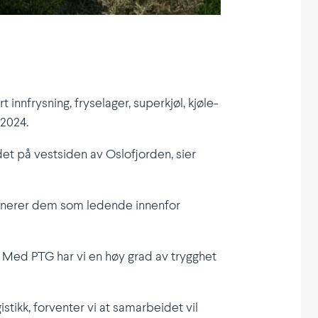
 innfrysning, fryse­lager, superkjøl, kjøle­
 2024.
det på vestsiden av Oslofjorden, sier
sjo­nerer dem som ledende innenfor
. Med PTG har vi en høy grad av trygghet
stikk, forventer vi at samar­beidet vil