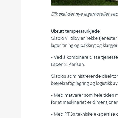
Slik skal det nye lager­ho­tellet ve
Ubrutt tempe­ra­tur­kjede
Glacio vil tilby en rekke tjenester
lager, tining og pakking og klargjør
- Ved å kombinere disse tjenestene
Espen S. Karlsen.
Glacios admini­stre­rende direktø
bærekraftig lagring og logistikk a
- Med matvarer som hele tiden må 
for at maski­neriet er dimen­sjonert 
- Med PTGs tekniske ekspertise og 