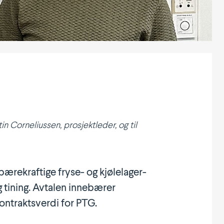
Corne­li­ussen, prosjekt­leder, og til
rekraftige fryse- og kjøle­la­ger­
og tining. Avtalen innebærer
ontrakts­verdi for PTG.