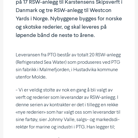
på 17 RSW-anlegg til Karstensens Skips­verft i
Danmark og tre RSW-anlegg til Westcon
Yards i Norge. Nybyggene bygges for norske
og skotske rederier, og skal leveres på
løpende bånd de neste to årene.
Leveransen fra PTG består av totalt 20 RSW-anlegg
(Refri­ge­rated Sea Water) som produ­seres ved PTG
sin fabrikk i Malme­fjorden, i Hustadvika kommune
utenfor Molde.
- Vi er veldig stolte av nok en gang å bli valgt av
verft og rederier som leverandør av RSW-anlegg. I
denne serien av kontrakter er det i tillegg en rekke
«nye rederier» som har valgt oss som leverandør til
sine fartøy, sier Johnny Valle, salgs- og markeds­di­
rektør for marine og industri i PTG. Han legger til;