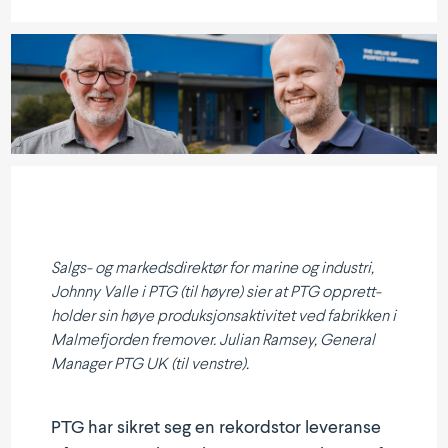
Salgs- og markeds­di­rektør for marine og industri,
Johnny Valle i PTG (til høyre) sier at PTG opprett­
holder sin høye produk­sjons­ak­ti­vitet ved fabrikken i
Malme­fjorden fremover. Julian Ramsey, General
Manager PTG UK (til venstre).
PTG har sikret seg en rekordstor leveranse