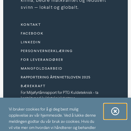
klima, bedre matkvalitet og redusert
svinn — lokalt og globalt.
KONTAKT
FACEBOOK
LINKEDIN
PERSONVERNERKLÆRING
FOR LEVERANDØRER
MANGFOLDSARBEID
RAPPORTERING ÅPENHETSLOVEN 2025
BÆREKRAFT
For Miljøfyrtårnrapport for PTG Kuldeteknisk - ta
kontakt med kuldeteknisk@ptg.no
SPONSORPROGRAM
Vi bruker cookies for å gi deg best mulig
opplevelse av vår hjemmeside. Ved å lukke denne
meldingen godtar du vår bruk av cookies. Hvis du
vil vite mer om hvordan vi håndterer og behandler
PTG (C) 2026