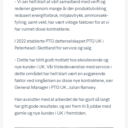
- Vi ser helt klart at vårt samarbeid med verft og
rederier gjennom mange år der produkt­ut­vikling,
redusert energi­forbruk, miljø­av­trykk, ammoni­akk­
fylling, samt vekt, har vært viktige faktorer for at vi
har vunnet disse kontraktene.
I 2022 etablerte PTG datter­sel­skapet PTG UK i
Peterhead i Skottland for service og salg.
- Dette har blitt godt mottatt hos eksis­te­rende og
nye kunder i UK. Vår tilstede­væ­relse med service i
dette området har helt klart vært en avgjø­rende
faktor ved inngå­elsen av disse nye kontraktene, sier
General Manager i PTG UK, Julian Ramsey.
Han avslutter med at arbeidet de har gjort så langt
har gitt gode resul­tater, og ser frem til å jobbe med
gamle og nye kunder i UK i fremtiden.