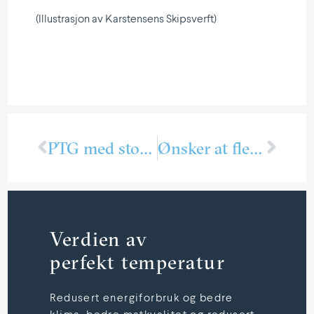
(Illust­rasjon av Karstensens Skipsverft)
PTG med stor leveranse til nytt lagerhotell
Ønsker at flere får øynene opp for kuldefaget
Verdien av
perfekt temperatur
Redusert energiforbruk og bedre