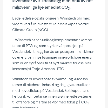
leveranser av kulde­anlegg med bruk av det
miljø­vennlige kjøle­mediet CO
.
2
Både ledelse og aksjo­nærer i Winntech blir med
videre ved å reinvestere i eiersel­skapet Nordic
Climate Group (NCG).
– Winntech har en unik og komple­mentær kompe­
tanse til PTG, og som styrker vår posisjon på
Vestlandet. I tillegg har de en posisjon innen klima-
og energi­vennlige løsninger innen offshore energi
som er en døråpner til et nytt marked for oss, sier
konsernsjef Terje Arnesen i PTG.
Winntech er leverandør av varme- og kulde­sys­
temer til offshore, industri og daglig­vare­bu­tikker
med hoved­fokus på Vestlandet. Selskapet har en
helt unik kompe­tanse innen grønne kjøle­sys­temer
til offshore og martim sektor med fokus på CO
2