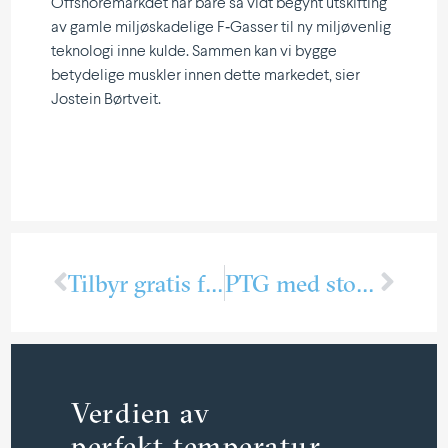
Offshore­markdet har bare så vidt begynt utskifting
av gamle miljø­ska­delige F‑Gasser til ny miljø­venlig
teknologi inne kulde. Sammen kan vi bygge
betydelige muskler innen dette markedet, sier
Jostein Børtveit.
Tilbyr gratis fagopp­læring innen kulde­tek­niske fag
PTG med stor leveranse til nytt lagerhotell
Verdien av
perfekt temperatur