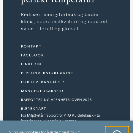
Redusert energiforbruk og bedre
klima, bedre matkvalitet og redusert
svinn — lokalt og globalt.
KONTAKT
FACEBOOK
LINKEDIN
PERSONVERNERKLÆRING
FOR LEVERANDØRER
MANGFOLDSARBEID
RAPPORTERING ÅPENHETSLOVEN 2025
BÆREKRAFT
For Miljøfyrtårnrapport for PTG Kuldeteknisk - ta
kontakt med kuldeteknisk@ptg.no
SPONSORPROGRAM
Vi bruker cookies for å gi deg best mulig