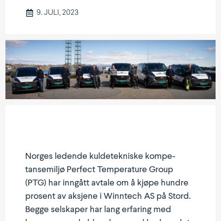
9. JULI, 2023
Norges ledende kulde­tek­niske kompe­
tanse­miljø Perfect Tempe­rature Group
(PTG) har inngått avtale om å kjøpe hundre
prosent av aksjene i Winntech AS på Stord.
Begge selskaper har lang erfaring med