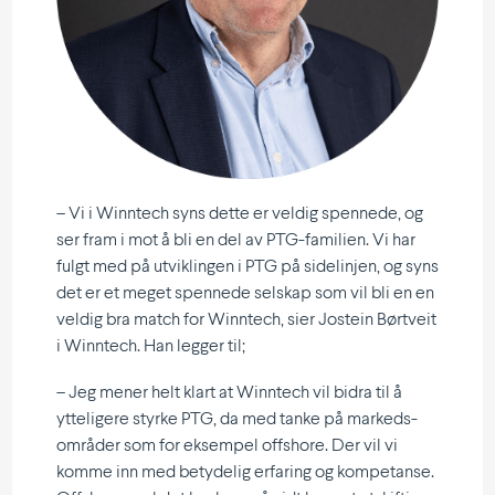
– Vi i Winntech syns dette er veldig spennede, og
ser fram i mot å bli en del av PTG-familien. Vi har
fulgt med på utvik­lingen i PTG på sidelinjen, og syns
det er et meget spennede selskap som vil bli en en
veldig bra match for Winntech, sier Jostein Børtveit
i Winntech. Han legger til;
– Jeg mener helt klart at Winntech vil bidra til å
ytteligere styrke PTG, da med tanke på markeds­
om­råder som for eksempel offshore. Der vil vi
komme inn med betydelig erfaring og kompe­tanse.