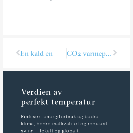
En kald en
CO2 varme­pumpe til Univer­si­tets­syke­huset Nord-Norge
Verdien av
perfekt temperatur
Redusert energiforbruk og bedre
klima, bedre matkvalitet og redusert
svinn — lokalt og globalt.