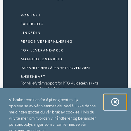
KONTAKT
FACEBOOK
LINKEDIN
PERSONVERNERKLÆRING
FOR LEVERANDØRER
MANGFOLDSARBEID
RAPPORTERING ÅPENHETSLOVEN 2025
BÆREKRAFT
For Miljøfyrtårnrapport for PTG Kuldeteknisk - ta
kontakt med kuldeteknisk@ptg.no
SPONSORPROGRAM
Vi bruker cookies for å gi deg best mulig
opplevelse av vår hjemmeside. Ved å lukke denne
meldingen godtar du vår bruk av cookies. Hvis du
vil vite mer om hvordan vi håndterer og behandler
PTG (C) 2026
personopplysninger som vi samler inn, se vår
personvernerklæring.