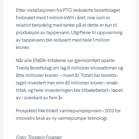
Etter instal­la­sjonen fra PTG reduserte boretts­laget
forbruket med 1 million kWh i året, noe som er
relativt betydelig med tanke på at dette er kun til
produksjon av tappevann. Utgiftene til oppvarming
av tappevann ble redusert med hele 1 million
kroner.
Når alle ENØK-tiltakene var gjennomført sparte
Tveita Borettslag om lag 8 millioner kilowattimer og
åtte millioner kroner — hvert år. Totalt har boretts­
laget investert mer enn 45 millioner kroner i enøk-
tiltak, og hele inves­te­ringen ble tilbake­betalt i løpet
av i overkant av fem år.
Prosjektet fikk tildelt varme­pumpe­prisen i 2013 for
innovativ bruk av ny varme­pumpe teknologi.
Foto: Torstein Frogner