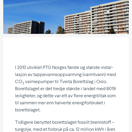
I 2010 utviklet PTG Norges første og største instal­
lasjon av tappe­vanns­opp­varming (varmtvann) med
CO
varme­pumper til Tveita Borettslag i Oslo.
2
Boretts­laget er det tredje største i landet med 8019
leilig­heter, og dette var ett av flere energi­tiltak som
til sammen mer enn halverte energi­for­bruket i
borettslaget.
Tidligere benyttet boretts­laget fossilt brenn­stoff –
tungolje, med et forbruk på ca. 12 million kWh i året.