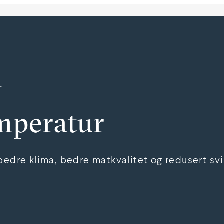
v
emperatur
edre klima, bedre matkvalitet og redusert svin