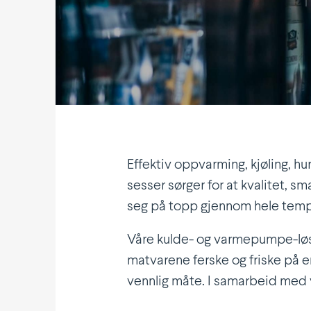
Effektiv oppvarming, kjøling, hur
sesser sørger for at kvalitet, sm
seg på topp gjennom hele tem
Våre kulde- og varme­pumpe-løsn
matvarene ferske og friske på en
vennlig måte. I samarbeid med v