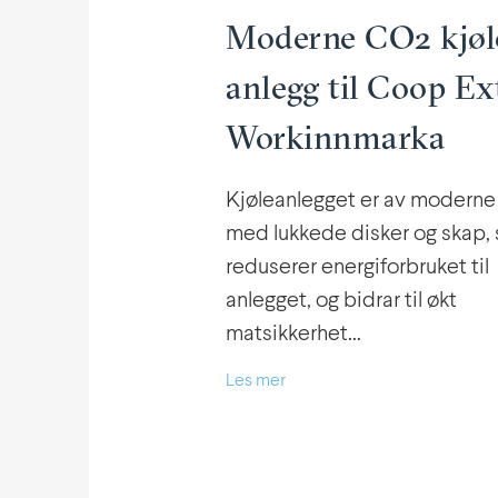
Moderne CO2 kjøl
anlegg til Coop Ex
Workinnmarka
Kjøle­an­legget er av moderne
med lukkede disker og skap,
reduserer energi­for­bruket til
anlegget, og bidrar til økt
matsikkerhet…
Les mer