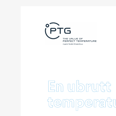
En ubrutt
temperat