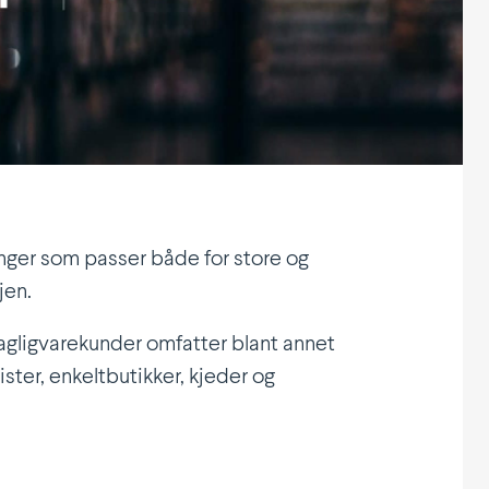
inger som passer både for store og
jen.
aglig­vare­kunder omfatter blant annet
ister, enkelt­bu­tikker, kjeder og