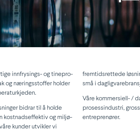
tige innfry­sings- og tinepro­
fremtids­rettede løsn
ak og nærings­stoffer holder
små i dagligvarebrans
peraturkjeden.
Våre kommer­siell- / d
inger bidrar til å holde
prosess­in­dustri, gross
 kostnads­ef­fektiv og miljø­
entreprenører.
åre kunder utvikler vi