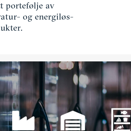
 porte­følje av
atur- og energi­løs­
dukter.