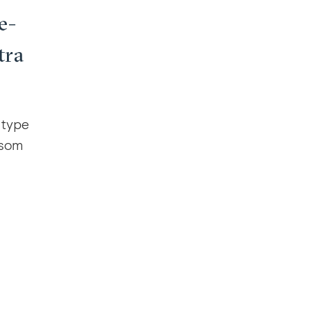
e­
tra
 type
 som