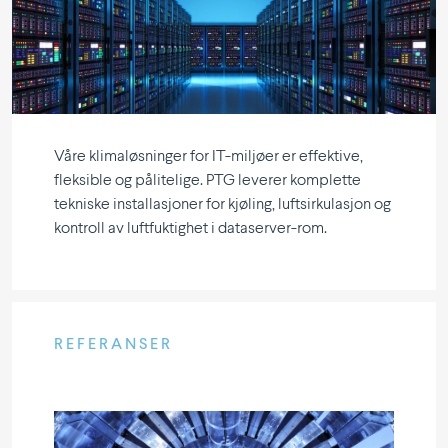
Våre klima­løs­ninger for IT-miljøer er effektive,
fleksible og pålitelige. PTG leverer komplette
tekniske instal­la­sjoner for kjøling, luftsir­ku­lasjon og
kontroll av luftfuk­tighet i dataserver-rom.
REFERANSER