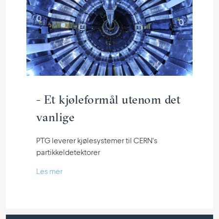
- Et kjøle­formål utenom det
vanlige
PTG leverer kjøle­sys­temer til CERN‘s
partikkeldetektorer
Les mer