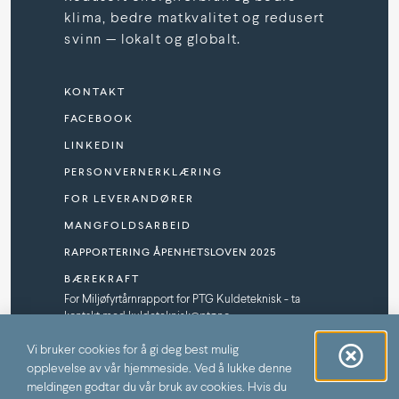
klima, bedre matkvalitet og redusert
svinn — lokalt og globalt.
KONTAKT
FACEBOOK
LINKEDIN
PERSONVERNERKLÆRING
FOR LEVERANDØRER
MANGFOLDSARBEID
RAPPORTERING ÅPENHETSLOVEN 2025
BÆREKRAFT
For Miljøfyrtårnrapport for PTG Kuldeteknisk - ta
kontakt med kuldeteknisk@ptg.no
SPONSORPROGRAM
Vi bruker cookies for å gi deg best mulig
opplevelse av vår hjemmeside. Ved å lukke denne
meldingen godtar du vår bruk av cookies. Hvis du