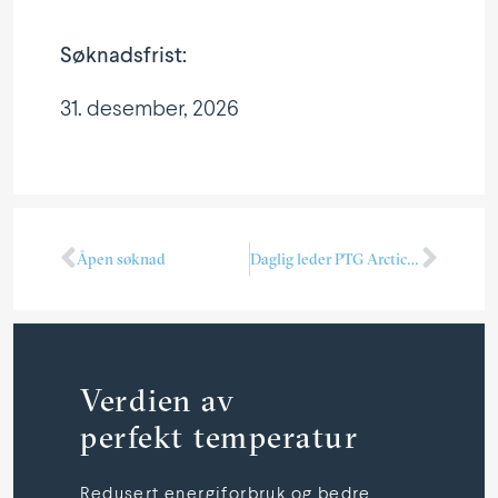
Søknadsfrist:
31. desember, 2026
Åpen søknad
Daglig leder PTG Arctic Kulde — Spydeberg
Verdien av
perfekt temperatur
Redusert energiforbruk og bedre