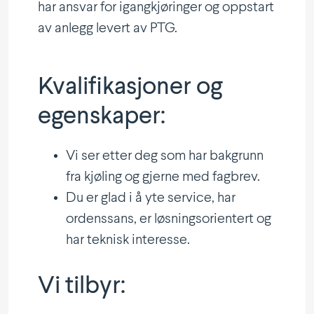
har ansvar for igang­kjø­ringer og oppstart
av anlegg levert av PTG.
Kvali­fi­ka­sjoner og
egenskaper:
Vi ser etter deg som har bakgrunn
fra kjøling og gjerne med fagbrev.
Du er glad i å yte service, har
ordenssans, er løsnings­ori­entert og
har teknisk interesse.
Vi tilbyr: