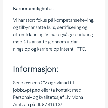
Karrie­re­mu­lig­heter:
Vi har stort fokus på kompe­tanse­heving,
og tilbyr ansatte kurs, serti­fi­sering og
etter­ut­danning. Vi har også god erfaring
med å ta ansatte gjennom utdan­
ningsløp og karrie­reløp internt i PTG.
Infor­masjon:
Send oss enn CV og søknad til
jobb@ptg.no
eller ta kontakt med
Personal- og kvali­tetssjef Liv Mona
Arntzen på tlf. 92 41 61 37