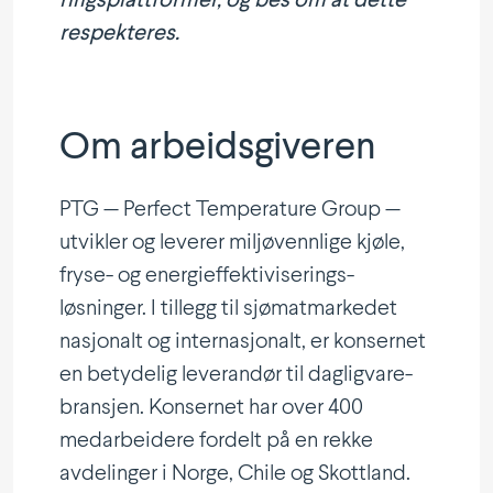
rings­platt­former, og bes om at dette
respekteres.
Om arbeids­gi­veren
PTG — Perfect Tempe­rature Group —
utvikler og leverer miljø­vennlige kjøle,
fryse- og energi­ef­fek­ti­vi­se­rings-
løsninger. I tillegg til sjømat­mar­kedet
nasjonalt og inter­na­sjonalt, er konsernet
en betydelig leverandør til daglig­vare­
bransjen. Konsernet har over 400
medar­beidere fordelt på en rekke
avdelinger i Norge, Chile og Skottland.